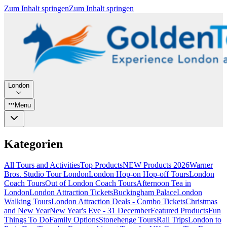
Zum Inhalt springen
Zum Inhalt springen
London
Menu
Kategorien
All Tours and Activities
Top Products
NEW Products 2026
Warner
Bros. Studio Tour London
London Hop-on Hop-off Tours
London
Coach Tours
Out of London Coach Tours
Afternoon Tea in
London
London Attraction Tickets
Buckingham Palace
London
Walking Tours
London Attraction Deals - Combo Tickets
Christmas
and New Year
New Year's Eve - 31 December
Featured Products
Fun
Things To Do
Family Options
Stonehenge Tours
Rail Trips
London to