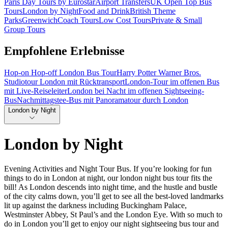
Paris Day Tours by Eurostar
Airport Transfers
UK Open Top Bus
Tours
London by Night
Food and Drink
British Theme
Parks
Greenwich
Coach Tours
Low Cost Tours
Private & Small
Group Tours
Empfohlene Erlebnisse
Hop-on Hop-off London Bus Tour
Harry Potter Warner Bros.
Studiotour London mit Rücktransport
London-Tour im offenen Bus
mit Live-Reiseleiter
London bei Nacht im offenen Sightseeing-
Bus
Nachmittagstee-Bus mit Panoramatour durch London
London by Night
London by Night
Evening Activities and Night Tour Bus. If you’re looking for fun
things to do in London at night, our london night bus tour fits the
bill! As London descends into night time, and the hustle and bustle
of the city calms down, you’ll get to see all the best-loved landmarks
lit up against the darkness including Buckingham Palace,
Westminster Abbey, St Paul’s and the London Eye. With so much to
do in London you’ll get to enjoy our night sightseeing bus tour and