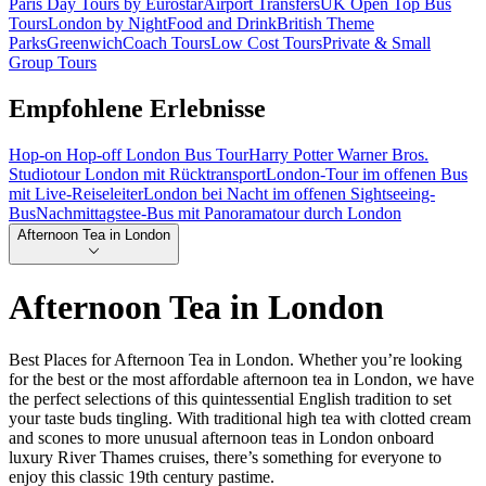
Paris Day Tours by Eurostar
Airport Transfers
UK Open Top Bus
Tours
London by Night
Food and Drink
British Theme
Parks
Greenwich
Coach Tours
Low Cost Tours
Private & Small
Group Tours
Empfohlene Erlebnisse
Hop-on Hop-off London Bus Tour
Harry Potter Warner Bros.
Studiotour London mit Rücktransport
London-Tour im offenen Bus
mit Live-Reiseleiter
London bei Nacht im offenen Sightseeing-
Bus
Nachmittagstee-Bus mit Panoramatour durch London
Afternoon Tea in London
Afternoon Tea in London
Best Places for Afternoon Tea in London. Whether you’re looking
for the best or the most affordable afternoon tea in London, we have
the perfect selections of this quintessential English tradition to set
your taste buds tingling. With traditional high tea with clotted cream
and scones to more unusual afternoon teas in London onboard
luxury River Thames cruises, there’s something for everyone to
enjoy this classic 19th century pastime.