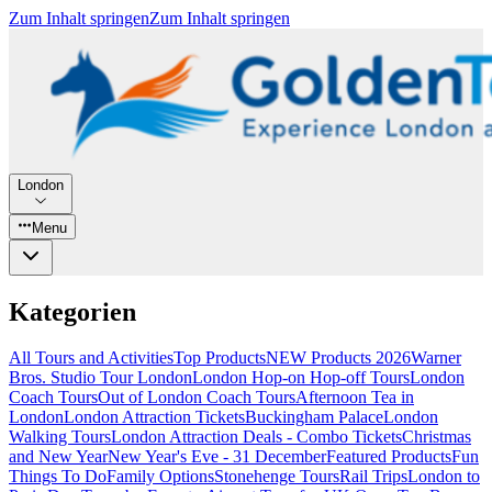
Zum Inhalt springen
Zum Inhalt springen
London
Menu
Kategorien
All Tours and Activities
Top Products
NEW Products 2026
Warner
Bros. Studio Tour London
London Hop-on Hop-off Tours
London
Coach Tours
Out of London Coach Tours
Afternoon Tea in
London
London Attraction Tickets
Buckingham Palace
London
Walking Tours
London Attraction Deals - Combo Tickets
Christmas
and New Year
New Year's Eve - 31 December
Featured Products
Fun
Things To Do
Family Options
Stonehenge Tours
Rail Trips
London to