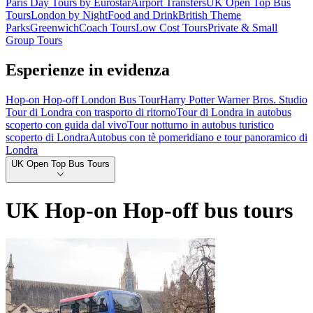
Paris Day Tours by Eurostar
Airport Transfers
UK Open Top Bus
Tours
London by Night
Food and Drink
British Theme
Parks
Greenwich
Coach Tours
Low Cost Tours
Private & Small
Group Tours
Esperienze in evidenza
Hop-on Hop-off London Bus Tour
Harry Potter Warner Bros. Studio
Tour di Londra con trasporto di ritorno
Tour di Londra in autobus
scoperto con guida dal vivo
Tour notturno in autobus turistico
scoperto di Londra
Autobus con tè pomeridiano e tour panoramico di
Londra
UK Open Top Bus Tours
UK Hop-on Hop-off bus tours