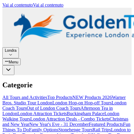
Vai al contenuto
Vai al contenuto
Londra
Menu
Categorie
All Tours and Activities
Top Products
NEW Products 2026
Warner
Bros. Studio Tour London
London Hop-on Hop-off Tours
London
Coach Tours
Out of London Coach Tours
Afternoon Tea in
London
London Attraction Tickets
Buckingham Palace
London
Walking Tours
London Attraction Deals - Combo Tickets
Christmas
and New Year
New Year's Eve - 31 December
Featured Products
Fun
Things To Do
Family Options
Stonehenge Tours
Rail Trips
London to