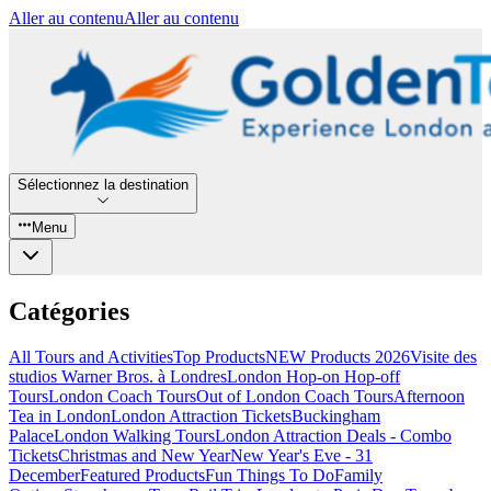
Aller au contenu
Aller au contenu
Sélectionnez la destination
Menu
Catégories
All Tours and Activities
Top Products
NEW Products 2026
Visite des
studios Warner Bros. à Londres
London Hop-on Hop-off
Tours
London Coach Tours
Out of London Coach Tours
Afternoon
Tea in London
London Attraction Tickets
Buckingham
Palace
London Walking Tours
London Attraction Deals - Combo
Tickets
Christmas and New Year
New Year's Eve - 31
December
Featured Products
Fun Things To Do
Family