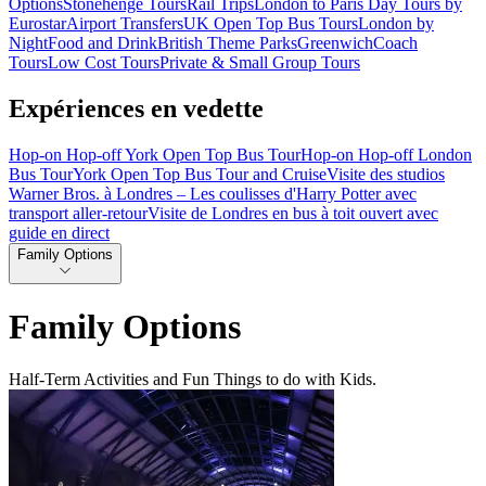
Options
Stonehenge Tours
Rail Trips
London to Paris Day Tours by
Eurostar
Airport Transfers
UK Open Top Bus Tours
London by
Night
Food and Drink
British Theme Parks
Greenwich
Coach
Tours
Low Cost Tours
Private & Small Group Tours
Expériences en vedette
Hop-on Hop-off York Open Top Bus Tour
Hop-on Hop-off London
Bus Tour
York Open Top Bus Tour and Cruise
Visite des studios
Warner Bros. à Londres – Les coulisses d'Harry Potter avec
transport aller-retour
Visite de Londres en bus à toit ouvert avec
guide en direct
Family Options
Family Options
Half-Term Activities and Fun Things to do with Kids.