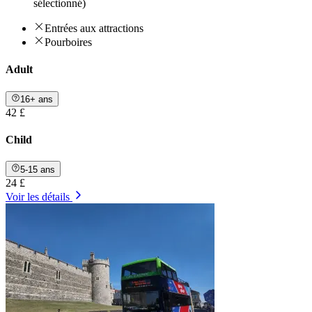
sélectionné)
Entrées aux attractions
Pourboires
Adult
16+ ans
42 £
Child
5-15 ans
24 £
Voir les détails