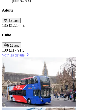
pour 5,75 £)
Adulte
16+ ans
135 £
122,44 £
Child
5-15 ans
130 £
117,91 £
Voir les détails